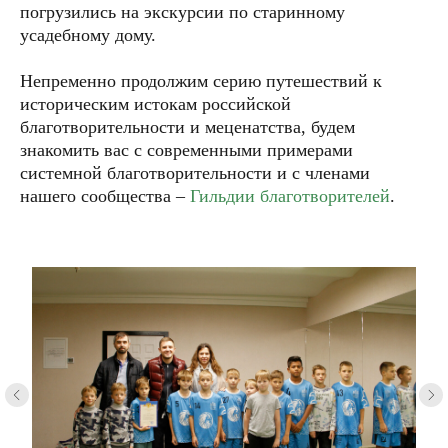
погрузились на экскурсии по старинному
отправить
усадебному дому.
ОЛЬГА ЛАКУСТОВА
Непременно продолжим серию путешествий к
Директор, член Общественного совета
при Росгидромете
историческим истокам российской
+7 (916) 440-08-18
info@greenmission.ru
благотворительности и меценатства, будем
знакомить вас с современными примерами
системной благотворительности и с членами
пользовательское
политика
соглашение
конфиденциальности
ИНН 9731007865, ОГРН 1187700013192
нашего сообщества –
Гильдии благотворителей
.
127322, г. Москва, вн. тер. г. муниципальный округ Бутырский,
ул. Яблочкова, д. 21, к. 3, помещ. 1Г/6