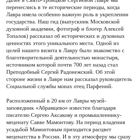
перенеслись в те исторические периоды, когда
Лавра имела особенно важную роль в укреплении
государства. Наш гид (выпускник Московской
духовной академии, фотограф и блогер Алексей
Топалов) рассказал об исторических и духовных
ценностях этого уникального места. Одной из
целей нашего визита в Лавру было знакомство с
благотворительной деятельностью монастыря,
источником которой почти 700 лет назад стал
Преподобный Сергий Радонежский. Об этой
стороне жизни в Лавре нам рассказал руководитель
Социальной службы монах отец Парфений.
Расположенный в 20 км от Лавры музей-
заповедник «Абрамцево» известен благодаря
ОСТАВЬТЕ СВОЮ ПОЧТУ, ЧТОБЫ
ПОДПИСАТЬСЯ НА РАССЫЛКУ.
писателю Сергею Аксакову и промышленнику-
ОБЕЩАЕМ ПРИСЫЛАТЬ ТОЛЬКО
меценату Савве Мамонтову. На период владения
ВАЖНЫЕ ПИСЬМА.
усадьбой Мамонтовым приходится расцвет
меценатства в России. И в эту атмосферу мы сразу
соглашение с обработкой персональных данных