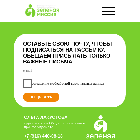
ОСТАВЬТЕ СВОЮ ПОЧТУ, ЧТОБЫ
ПОДПИСАТЬСЯ НА РАССЫЛКУ.
ОБЕЩАЕМ ПРИСЫЛАТЬ ТОЛЬКО
ВАЖНЫЕ ПИСЬМА.
соглашение с обработкой персональных данных
отправить
ОЛЬГА ЛАКУСТОВА
Директор, член Общественного совета
при Росгидромете
+7 (916) 440-08-18
info@greenmission.ru
пользовательское
политика
соглашение
конфиденциальности
ИНН 9731007865, ОГРН 1187700013192
127322, г. Москва, вн. тер. г. муниципальный округ Бутырский,
ул. Яблочкова, д. 21, к. 3, помещ. 1Г/6