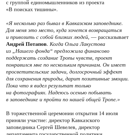
с группой единомышленников из проекта
«В поисках тишины».
«Я несколько раз бывал в Кавказском заповеднике.
Для меня это место, куда хочется возвращаться
и привозить с собой близких людей,
— рассказывает
Андрей Потапов
.
Когда Ольга Лакустова
из „Нашего фонда“ предложила финансово
поддержать создание Тропы чувств, проект
понравился мне по нескольким причинам. Он имеет
просветительские задачи, долгосрочный эффект
для сохранения природы, дарит позитивные эмоции.
ОСТАВЬТЕ СВОЮ ПОЧТУ, ЧТОБЫ
ПОДПИСАТЬСЯ НА РАССЫЛКУ.
Пока что я видел результат только
ОБЕЩАЕМ ПРИСЫЛАТЬ ТОЛЬКО
ВАЖНЫЕ ПИСЬМА.
на фотографиях. Надеюсь осенью побывать
в заповеднике и пройти по нашей общей Тропе.»
соглашение с обработкой персональных данных
В торжественной церемонии открытия 14 июля
отправить
приняли участие: директор Кавказского
заповедника Сергей Шевелев, директор
ОЛЬГА ЛАКУСТОВА
департамента государственной политики
Директор, член Общественного