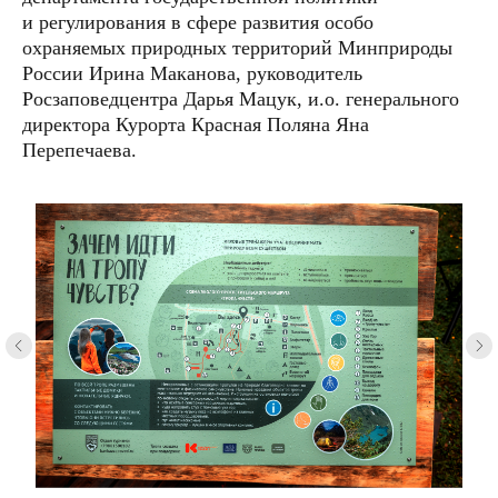
совета при Росгидромете
и регулирования в сфере развития особо
+7 (916) 440-08-18
info@greenmission.ru
охраняемых природных территорий Минприроды
России Ирина Маканова, руководитель
пользовательское
политика
Росзаповедцентра Дарья Мацук, и.о. генерального
соглашение
конфиденциальности
ИНН 9731007865, ОГРН 1187700013192
директора Курорта Красная Поляна Яна
127322, г. Москва, вн. тер. г. муниципальный округ
Бутырский, ул. Яблочкова, д. 21, к. 3, помещ. 1Г/6
Перепечаева.