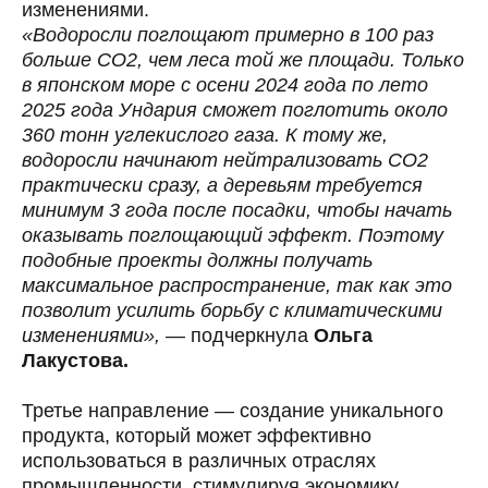
изменениями.
«Водоросли поглощают примерно в 100 раз
больше СО2, чем леса той же площади. Только
в японском море с осени 2024 года по лето
2025 года Ундария сможет поглотить около
360 тонн углекислого газа. К тому же,
водоросли начинают нейтрализовать СО2
практически сразу, а деревьям требуется
минимум 3 года после посадки, чтобы начать
оказывать поглощающий эффект. Поэтому
ОСТАВЬТЕ СВОЮ ПОЧТУ, ЧТОБЫ
ПОДПИСАТЬСЯ НА РАССЫЛКУ.
подобные проекты должны получать
ОБЕЩАЕМ ПРИСЫЛАТЬ ТОЛЬКО
ВАЖНЫЕ ПИСЬМА.
максимальное распространение, так как это
позволит усилить борьбу с климатическими
изменениями»,
— подчеркнула
Ольга
соглашение с обработкой персональных данных
Лакустова.
отправить
Третье направление — создание уникального
ОЛЬГА ЛАКУСТОВА
продукта, который может эффективно
Директор, член Общественного совета
при Росгидромете
использоваться в различных отраслях
+7 (916) 440-08-18
info@greenmission.ru
промышленности, стимулируя экономику.