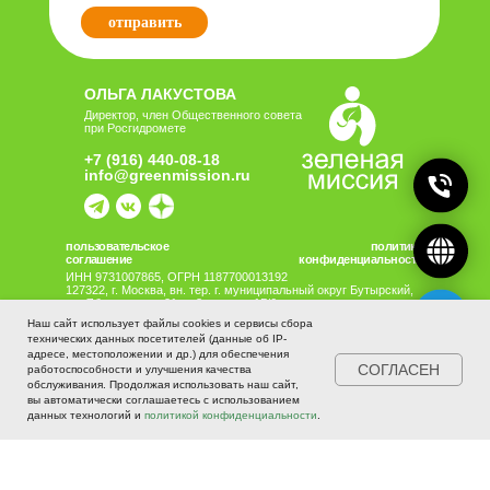
Наш сайт использует файлы cookies и сервисы сбора
технических данных посетителей (данные об IP-
адресе, местоположении и др.) для обеспечения
СОГЛАСЕН
работоспособности и улучшения качества
обслуживания. Продолжая использовать наш сайт,
вы автоматически соглашаетесь с использованием
Главная
Проекты
Новости
данных технологий и
политикой конфиденциальности
.
Отчеты и документы
ЭкоМарин Индекс
Поддержать