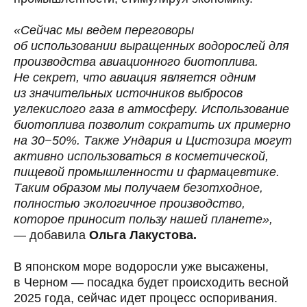
пользовательское
политика
«Сейчас мы ведем переговоры
соглашение
конфиденциальности
ИНН 9731007865, ОГРН 1187700013192
127322, г. Москва, вн. тер. г. муниципальный округ Бутырский,
об использовании выращенных водорослей для
ул. Яблочкова, д. 21, к. 3, помещ. 1Г/6
производства авиационного биотоплива.
Не секрет, что авиация является одним
из значительных источников выбросов
углекислого газа в атмосферу. Использование
биотоплива позволит сократить их примерно
на 30−50%. Также Ундария и Цистозира могут
активно использоваться в косметической,
пищевой промышленности и фармацевтике.
Таким образом мы получаем безотходное,
полностью экологичное производство,
которое приносит пользу нашей планете»,
— добавила
Ольга Лакустова.
В японском море водоросли уже высажены,
в Черном — посадка будет происходить весной
2025 года, сейчас идет процесс оспоривания.