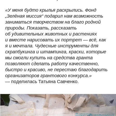
«У меня будто крылья раскрылись. Фонд
„Зелёная миссия“ подарил нам возможность
заниматься творчеством на благо родной
природы. Показать, рассказать
ОСТАВЬТЕ СВОЮ ПОЧТУ, ЧТОБЫ
ПОДПИСАТЬСЯ НА РАССЫЛКУ.
об удивительных животных и растениях
ОБЕЩАЕМ ПРИСЫЛАТЬ ТОЛЬКО
и вместе нарисовать их портрет — всё, как
ВАЖНЫЕ ПИСЬМА.
я и мечтала. Чудесные инструменты для
скрапбукинга и штампинга, краски, которые
соглашение с обработкой персональных данных
мы смогли купить на средства гранта
отправить
позволяют сделать работу качественно,
быстро и красиво, не перестаю благодарить
ОЛЬГА ЛАКУСТОВА
организаторов грантового конкурса.»
Директор, член Общественного совета
при Росгидромете
—
поделилась Татьяна Савченко.
+7 (916) 440-08-18
info@greenmission.ru
пользовательское
политика
соглашение
конфиденциальности
ИНН 9731007865, ОГРН 1187700013192
127322, г. Москва, вн. тер. г. муниципальный округ Бутырский,
ул. Яблочкова, д. 21, к. 3, помещ. 1Г/6