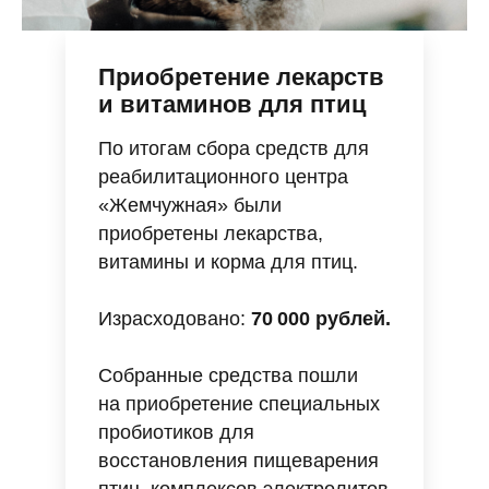
отправить
ОЛЬГА ЛАКУСТОВА
Приобретение лекарств
Директор, член Общественного совета
при Росгидромете
и витаминов для птиц
+7 (916) 440-08-18
info@greenmission.ru
По итогам сбора средств для
пользовательское
политика
реабилитационного центра
соглашение
конфиденциальности
ИНН 9731007865, ОГРН 1187700013192
127322, г. Москва, вн. тер. г. муниципальный округ Бутырский,
«Жемчужная» были
ул. Яблочкова, д. 21, к. 3, помещ. 1Г/6
приобретены лекарства,
витамины и корма для птиц.
Израсходовано:
70 000 рублей.
Собранные средства пошли
на приобретение специальных
пробиотиков для
восстановления пищеварения